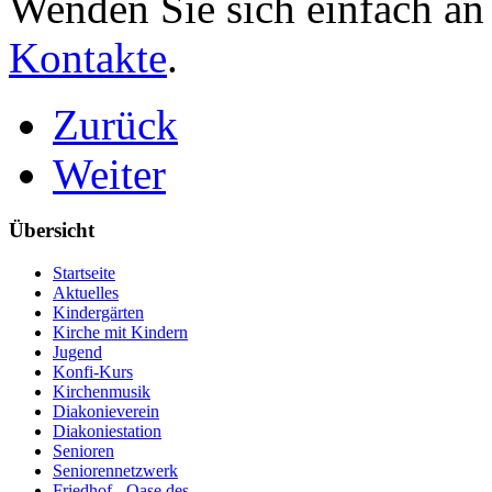
Wenden Sie sich einfach an
Kontakte
.
Zurück
Weiter
Übersicht
Startseite
Aktuelles
Kindergärten
Kirche mit Kindern
Jugend
Konfi-Kurs
Kirchenmusik
Diakonieverein
Diakoniestation
Senioren
Seniorennetzwerk
Friedhof - Oase des