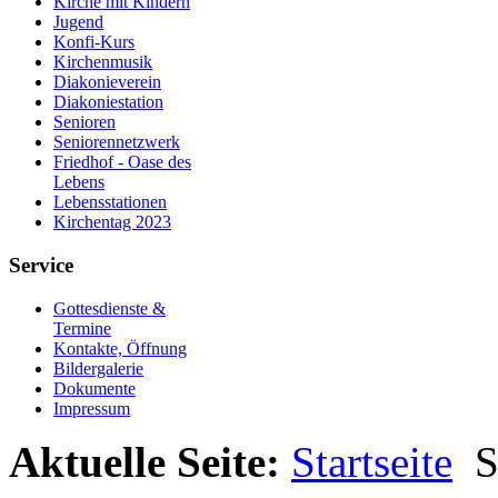
Kirche mit Kindern
Jugend
Konfi-Kurs
Kirchenmusik
Diakonieverein
Diakoniestation
Senioren
Seniorennetzwerk
Friedhof - Oase des
Lebens
Lebensstationen
Kirchentag 2023
Service
Gottesdienste &
Termine
Kontakte, Öffnung
Bildergalerie
Dokumente
Impressum
Aktuelle Seite:
Startseite
S